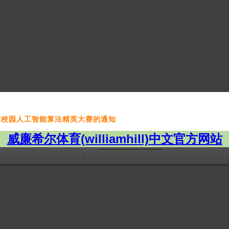
球校园人工智能算法精英大赛的通知