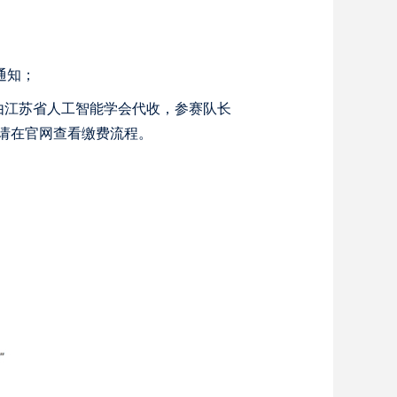
赛通知；
），由江苏省人工智能学会代收，参赛队长
请在官网查看缴费流程。