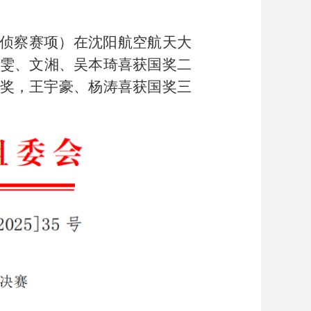
能侦察赛项）在沈阳航空航天大
婧雯、文湘、吴本琦喜获国奖二
奖，王宇豪、杨涛喜获国奖三