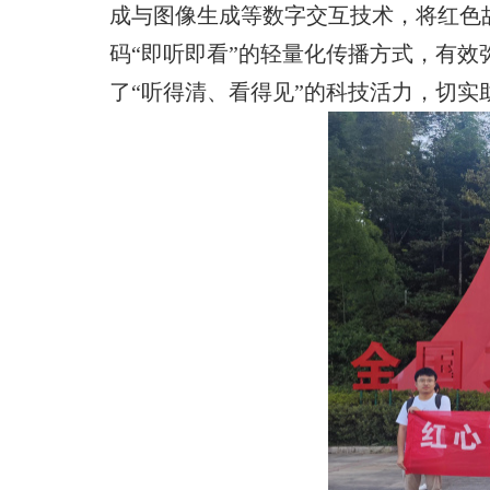
成与图像生成等数字交互技术，将红色
码“即听即看”的轻量化传播方式，有
了“听得清、看得见”的科技活力，切