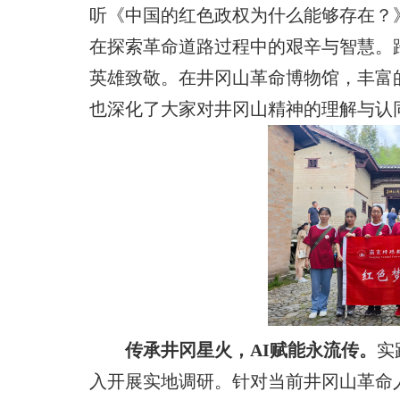
听《中国的红色政权为什么能够存在？
在探索革命道路过程中的艰辛与智慧。
英雄致敬。在井冈山革命博物馆，丰富
也深化了大家对井冈山精神的理解与认
传承井冈星火，
AI
赋能永流传。
实
入开展实地调研。针对当前井冈山革命