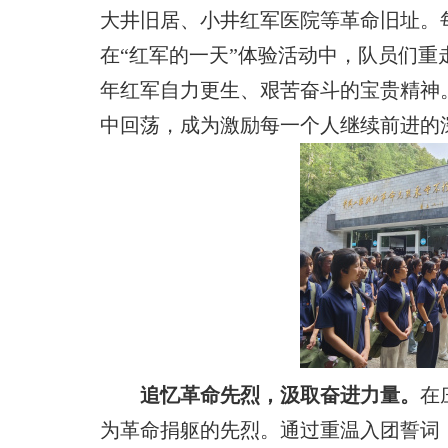
大井旧居、小井红军医院等革命旧址。
在“红军的一天”体验活动中，队员们
年红军自力更生、艰苦奋斗的宝贵精神
中回荡，成为激励每一个人继续前进的
追忆革命先烈，汲取奋进力量。
在
为革命捐躯的先烈。通过重温入团誓词