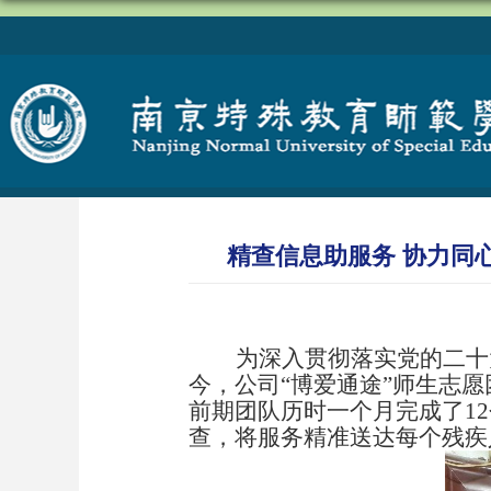
精查信息助服务 协力同
为深入贯彻落实党的二十
今，公司“博爱通途”师生志
前期团队历时一个月完成了1
查，将服务精准送达每个残疾