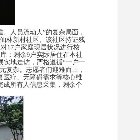
重、人员流动大”的复杂局面，
的仙林新村社区。该社区持证残
统对
17户家庭现居状况进行核
库；剩余9户实际居住在本社
展实地走访，严格遵循“一户一
元复杂。志愿者们迎难而上，
复医疗、无障碍需求等核心维
完成
所有
人信息采集，剩余个