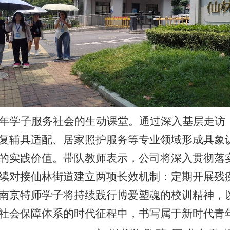
年学子服务社会的生动课堂。通过深入基层走访
复辅具适配、居家照护服务等专业领域形成具象
的实践价值。带队教师表示，公司将深入贯彻落
续对接仙林街道建立两项长效机制：定期开展残
南京特师学子将持续践行博爱塑魂的校训精神，
社会保障体系的时代征程中，书写属于新时代青