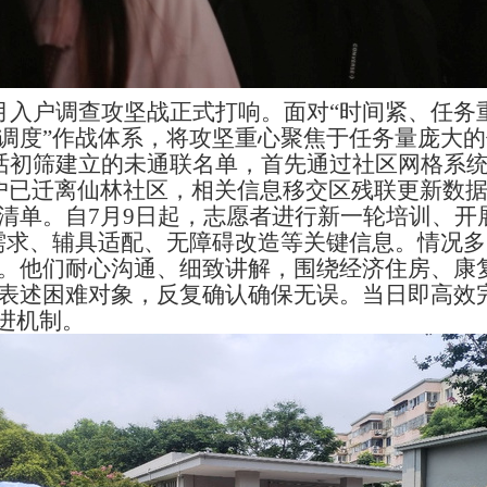
月入户调查攻坚战正式打响。面对“时间紧、任务
态调度”作战体系，将攻坚重心聚焦于任务量庞大
话初筛建立的未通联名单，首先通过社区网格系
户已迁离仙林社区，相关信息移交区残联更新数据
清单。自7月9日起，志愿者进行新一轮培训、开
需求、辅具适配、无障碍改造等关键信息。
情况多
。他们耐心沟通、细致讲解，围绕经济住房、康
表述困难对象，反复确认确保无误。当日即高效
跟进机制。