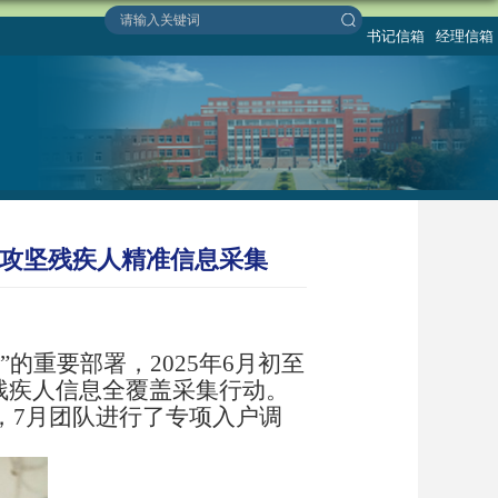
书记信箱
经理信箱
道攻坚残疾人精准信息采集
的重要部署，2025年6月初至
残疾人信息全覆盖采集行动。
，7月团队进行了专项入户调