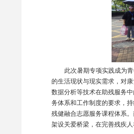
此次暑期专项实践成为青
的生活现状与现实需求，对康
数据分析等技术在助残服务中
务体系和工作制度的要求，持
残健融合志愿服务课程体系。
架设关爱桥梁，在完善残疾人