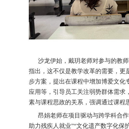
沙龙伊始，戴玥老师对参与的教师
指出，这不仅是教学改革的需要，更
步方案，提出在课程中增加博爱文化
应用等，引导员工关注弱势群体需求
素与课程思政的关系，强调通过课程
昂娟老师在项目驱动与跨学科合作
助力残疾人就业”“文化遗产数字化保