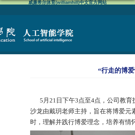
威廉希尔体育(williamhill)中文官方网站
“行走的博
5月21日下午3点至4点，
公司教育
沙龙由戴玥老师主持，旨在将博爱元
时，理解并践行博爱理念，培养有情