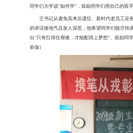
同学们大学该
“
如何学
”
，鼓励同学们用自己的双
王书记从避免高考后遗症、新时代老员工应
的讲话接地气且发人深思，他希望同学们能尽快
出
“
只有扛得住艰难，才能配得上梦想
”
。鼓励同
俞伽）