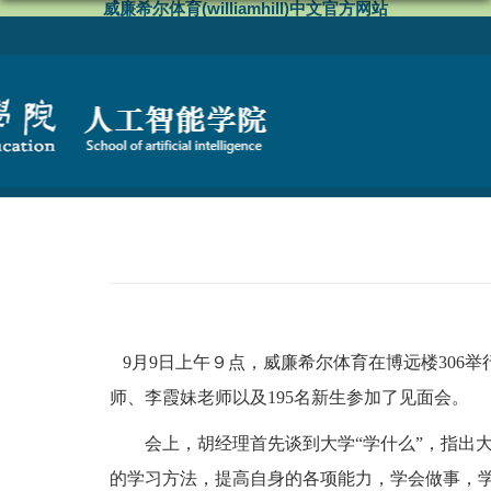
威廉希尔体育(williamhill)中文官方网站
9
月
9
日上午９点，威廉希尔体育在博远楼
306
举
师、李霞妹老师以及
195
名新生参加了见面会。
会上，胡经理首先谈到大学
“
学什么
”
，指出
的学习方法，提高自身的各项能力，学会做事，